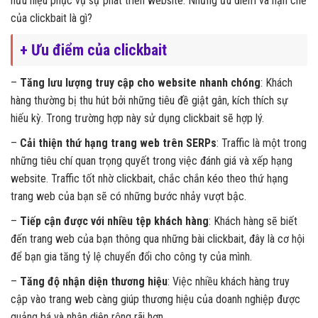
hữu hiệu phục vụ sự phát triển website. Những ưu điểm và hạn chế
của clickbait là gì?
+ Ưu điểm của clickbait
–
Tăng lưu lượng truy cập cho website nhanh chóng
: Khách
hàng thường bị thu hút bởi những tiêu đề giật gân, kích thích sự
hiếu kỳ. Trong trường hợp này sử dụng clickbait sẽ hợp lý.
–
Cải thiện thứ hạng trang web trên SERPs
: Traffic là một trong
những tiêu chí quan trọng quyết trong việc đánh giá và xếp hạng
website. Traffic tốt nhờ clickbait, chắc chắn kéo theo thứ hạng
trang web của bạn sẽ có những bước nhảy vượt bậc.
–
Tiếp cận được với nhiều tệp khách hàng
: Khách hàng sẽ biết
đến trang web của bạn thông qua những bài clickbait, đây là cơ hội
để bạn gia tăng tỷ lệ chuyển đổi cho công ty của mình.
–
Tăng độ nhận diện thương hiệu
: Việc nhiều khách hàng truy
cập vào trang web càng giúp thương hiệu của doanh nghiệp được
quảng bá và nhận diện rộng rãi hơn.