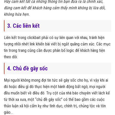
Hãy cam kết tất cả những thông tin bạn đưa ra là chính xác,
đúng cam kết để khách hàng cảm thấy mình không bị lừa dối,
không hứa hẹn.
3. Các liên kết
Liên kết trong clickbait phải có sự liên quan với nhau, tránh hiện
tượng nhồi nhét link khiến bài viết bị ngắt quãng cảm xúc. Các mục
tin trong trang cũng cần được phân bố logic để khách hàng tiện
theo dõi.
4. Chủ đề gây sốc
Mọi người không mong đợi tin tức sẽ gây sốc cho họ, vì vậy khi ai
đó hoặc điều gì đó thực hiện một hành động bất ngờ, mọi người
đều muốn biết về điều đó. Trụ cột của nhà báo chuyên viết lách kể
từ thời xa xưa, một “chủ đề gây sốc” có thể bao gồm các cuộc
thảo luận xã hội cấm kỵ như tình dục, chính trị, chủng tộc và tôn
giáo…