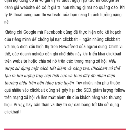
định nội dung đó là vô giá trị và thoát ngay lập tức thì Google sẽ
đánh giá website đó có ít giá trị hơn những gì mà nó quảng cáo. Khi
tỷ lệ thoát càng cao thì website của bạn càng bị ảnh hưởng nặng
nề.
Không chỉ Google mà Facebook cũng đã thực hiện các kế hoạch
của riêng mình để chống lại nạn clickbait – ngăn những clickbait
với mục đích xấu hiển thị trên Newsfeed của người dùng. Chính vì
thế, các doanh nghiệp cần ghi nhớ điều này khi triển khai clickbait
trên website hoặc chia sẻ nó trên các trang mạng xã hội.
Nếu
được sử dụng một cách tiết kiệm và sáng tạo, Clickbait có thể
tạo ra lưu lượng truy cập tích cực và thúc đẩy độ nhận diện
thương hiệu trên nền tảng trực tuyến
. Tuy nhiên, nếu phụ thuộc
quá nhiều vào clickbait cũng sẽ gây hại cho SEO, giảm lượng follow
trên mạng xã hội và làm mất niềm tin của khách hàng vào thương
hiệu. Vì vậy, hãy cẩn thận và duy trì sự cân bằng tốt khi sử dụng
clickbait!