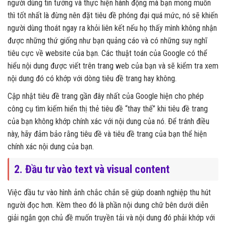
người dùng tin tưởng và thực hiện hành động mà bạn mong muốn
thì tốt nhất là đừng nên đặt tiêu đề phóng đại quá mức, nó sẽ khiến
người dùng thoát ngay ra khỏi liên kết nếu họ thấy mình không nhận
được những thứ giống như bạn quảng cáo và có những suy nghĩ
tiêu cực về website của bạn. Các thuật toán của Google có thể
hiểu nội dung được viết trên trang web của bạn và sẽ kiểm tra xem
nội dung đó có khớp với dòng tiêu đề trang hay không.
Cập nhật tiêu đề trang gần đây nhất của Google hiện cho phép
công cụ tìm kiếm hiển thị thẻ tiêu đề “thay thế” khi tiêu đề trang
của bạn không khớp chính xác với nội dung của nó. Để tránh điều
này, hãy đảm bảo rằng tiêu đề và tiêu đề trang của bạn thể hiện
chính xác nội dung của bạn.
2. Đầu tư vào text và visual content
Việc đầu tư vào hình ảnh chắc chắn sẽ giúp doanh nghiệp thu hút
người đọc hơn. Kèm theo đó là phần nội dung chữ bên dưới diễn
giải ngắn gọn chủ đề muốn truyền tải và nội dung đó phải khớp với