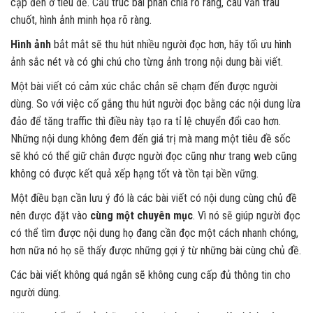
cập đến ở tiêu đề. Cấu trúc bài phân chia rõ ràng, câu văn trau
chuốt, hình ảnh minh họa rõ ràng.
Hình ảnh
bắt mắt sẽ thu hút nhiều người đọc hơn, hãy tối ưu hình
ảnh sắc nét và có ghi chú cho từng ảnh trong nội dung bài viết.
Một bài viết có cảm xúc chắc chắn sẽ chạm đến được người
dùng. So với việc cố gắng thu hút người đọc bằng các nội dung lừa
đảo để tăng traffic thì điều này tạo ra tỉ lệ chuyển đổi cao hơn.
Những nội dung không đem đến giá trị mà mang một tiêu đề sốc
sẽ khó có thể giữ chân được người đọc cũng như trang web cũng
không có được kết quả xếp hạng tốt và tồn tại bền vững.
Một điều bạn cần lưu ý đó là các bài viết có nội dung cùng chủ đề
nên được đặt vào
cùng một chuyên mục
. Vì nó sẽ giúp người đọc
có thể tìm được nội dung họ đang cần đọc một cách nhanh chóng,
hơn nữa nó họ sẽ thấy được những gợi ý từ những bài cùng chủ đề.
Các bài viết không quá ngắn sẽ không cung cấp đủ thông tin cho
người dùng.