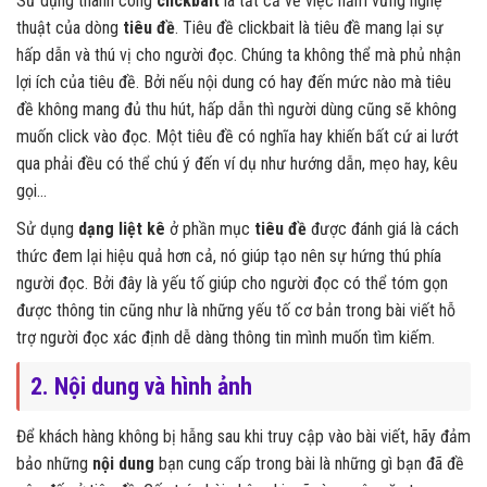
Sử dụng thành công
clickbait
là tất cả về việc nắm vững nghệ
thuật của dòng
tiêu đề
. Tiêu đề clickbait là tiêu đề mang lại sự
hấp dẫn và thú vị cho người đọc. Chúng ta không thể mà phủ nhận
lợi ích của tiêu đề. Bởi nếu nội dung có hay đến mức nào mà tiêu
đề không mang đủ thu hút, hấp dẫn thì người dùng cũng sẽ không
muốn click vào đọc. Một tiêu đề có nghĩa hay khiến bất cứ ai lướt
qua phải đều có thể chú ý đến ví dụ như hướng dẫn, mẹo hay, kêu
gọi…
Sử dụng
dạng liệt kê
ở phần mục
tiêu đề
được đánh giá là cách
thức đem lại hiệu quả hơn cả, nó giúp tạo nên sự hứng thú phía
người đọc. Bởi đây là yếu tố giúp cho người đọc có thể tóm gọn
được thông tin cũng như là những yếu tố cơ bản trong bài viết hỗ
trợ người đọc xác định dễ dàng thông tin mình muốn tìm kiếm.
2. Nội dung và hình ảnh
Để khách hàng không bị hẫng sau khi truy cập vào bài viết, hãy đảm
bảo những
nội dung
bạn cung cấp trong bài là những gì bạn đã đề