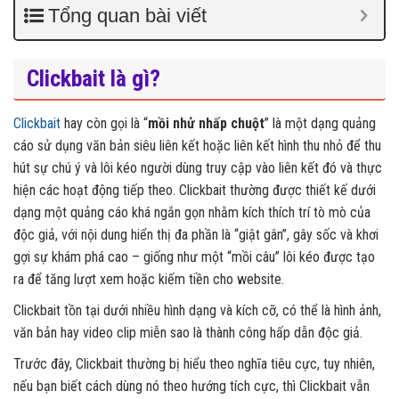
Tổng quan bài viết
Clickbait là gì?
Clickbait
hay còn gọi là “
mồi nhử nhấp chuột
” là một dạng quảng
cáo sử dụng văn bản siêu liên kết hoặc liên kết hình thu nhỏ để thu
hút sự chú ý và lôi kéo người dùng truy cập vào liên kết đó và thực
hiện các hoạt động tiếp theo. Clickbait thường được thiết kế dưới
dạng một quảng cáo khá ngắn gọn nhằm kích thích trí tò mò của
độc giả, với nội dung hiển thị đa phần là “giật gân”, gây sốc và khơi
gợi sự khám phá cao – giống như một “mồi câu” lôi kéo được tạo
ra để tăng lượt xem hoặc kiếm tiền cho website.
Clickbait tồn tại dưới nhiều hình dạng và kích cỡ, có thể là hình ảnh,
văn bản hay video clip miễn sao là thành công hấp dẫn độc giả.
Trước đây, Clickbait thường bị hiểu theo nghĩa tiêu cực, tuy nhiên,
nếu bạn biết cách dùng nó theo hướng tích cực, thì Clickbait vẫn