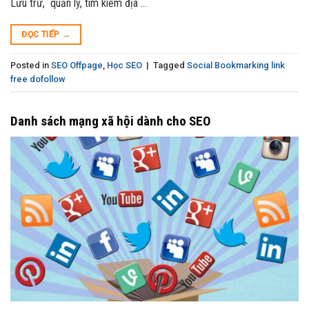
Lưu trữ, quản lý, tìm kiếm địa …
ĐỌC TIẾP
→
Posted in
SEO Offpage
,
Học SEO
|
Tagged
Social Bookmarking link
free dofollow
Danh sách mạng xã hội dành cho SEO