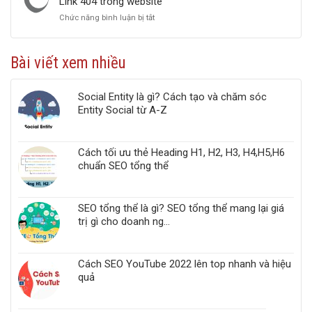
Link 404 trong website
2022
Ưu
Chức năng bình luận bị tắt
ở
Google
Top
PageSpeed
5
Insights
công
chuẩn
Bài viết xem nhiều
cụ
Web
kiểm
Vitals
tra
Social Entity là gì? Cách tạo và chăm sóc
liên
Entity Social từ A-Z
kết
gãy,
Broken
Link,
Cách tối ưu thẻ Heading H1, H2, H3, H4,H5,H6
Link
chuẩn SEO tổng thể
404
trong
website
SEO tổng thể là gì? SEO tổng thể mang lại giá
trị gì cho doanh ng...
Cách SEO YouTube 2022 lên top nhanh và hiệu
quả