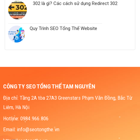
302 là gì? Các cách sử dụng Redirect 302
Quy Trình SEO Tổng Thể Website
CÔNG TY SEO TỔNG THỂ TAM NGUYÊN
Địa chỉ: Tầng 2A tòa 27A3 Greenstars Phạm Văn Đồng, Bắc Từ
Liêm, Hà Nội
Hotline: 0984.966.806
Email: info@seotongthe.vn