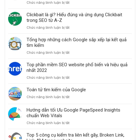
Chức năng bình luận bị tắt
ở
hiện
Cách
cho
cải
Clickbait là gì? Hiểu đúng và ứng dụng Clickbait
website
thiện
trong SEO từ A-Z
thứ
Chức năng bình luận bị tắt
ở
hạng
Clickbait
website
là
Tổng hợp những cách Google sắp xếp lại kết quả
khi
gì?
tìm kiếm
các
Hiểu
bài
Chức năng bình luận bị tắt
ở
đúng
đăng
Tổng
và
bỗng
hợp
Top phần mềm SEO website phổ biến và hiệu quả
ứng
dưng
những
nhất 2022
dụng
mất
cách
Clickbait
hạng
Chức năng bình luận bị tắt
ở
Google
trong
Top
sắp
SEO
phần
Toán tử tìm kiếm của Google
xếp
từ
mềm
lại
A-
Chức năng bình luận bị tắt
ở
SEO
kết
Z
Toán
website
quả
tử
Hướng dẫn tối Ưu Google PageSpeed Insights
phổ
tìm
tìm
chuẩn Web Vitals
biến
kiếm
kiếm
và
Chức năng bình luận bị tắt
ở
của
hiệu
Hướng
Google
quả
dẫn
Top 5 công cụ kiểm tra liên kết gãy, Broken Link,
nhất
tối