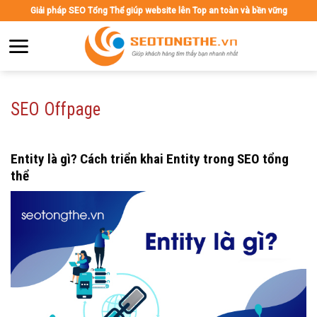
Skip
Giải pháp SEO Tổng Thể giúp website lên Top an toàn và bền vững
to
content
SEO Offpage
Entity là gì? Cách triển khai Entity trong SEO tổng
thể