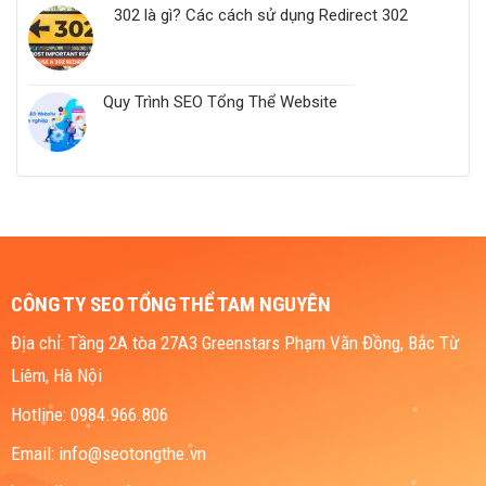
302 là gì? Các cách sử dụng Redirect 302
Quy Trình SEO Tổng Thể Website
CÔNG TY SEO TỔNG THỂ TAM NGUYÊN
Địa chỉ: Tầng 2A tòa 27A3 Greenstars Phạm Văn Đồng, Bắc Từ
Liêm, Hà Nội
Hotline: 0984.966.806
Email: info@seotongthe.vn