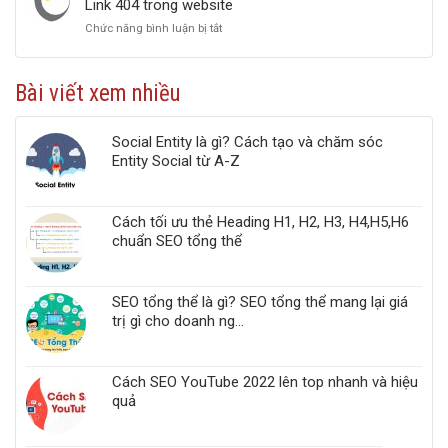
Link 404 trong website
2022
Ưu
Chức năng bình luận bị tắt
ở
Google
Top
PageSpeed
5
Insights
công
chuẩn
Bài viết xem nhiều
cụ
Web
kiểm
Vitals
tra
Social Entity là gì? Cách tạo và chăm sóc
liên
Entity Social từ A-Z
kết
gãy,
Broken
Link,
Cách tối ưu thẻ Heading H1, H2, H3, H4,H5,H6
Link
chuẩn SEO tổng thể
404
trong
website
SEO tổng thể là gì? SEO tổng thể mang lại giá
trị gì cho doanh ng...
Cách SEO YouTube 2022 lên top nhanh và hiệu
quả