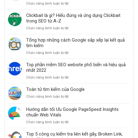
Chức năng bình luận bị tắt
ở
hiện
Cách
cho
cải
Clickbait là gì? Hiểu đúng và ứng dụng Clickbait
website
thiện
trong SEO từ A-Z
thứ
Chức năng bình luận bị tắt
ở
hạng
Clickbait
website
là
Tổng hợp những cách Google sắp xếp lại kết quả
khi
gì?
tìm kiếm
các
Hiểu
bài
Chức năng bình luận bị tắt
ở
đúng
đăng
Tổng
và
bỗng
hợp
Top phần mềm SEO website phổ biến và hiệu quả
ứng
dưng
những
nhất 2022
dụng
mất
cách
Clickbait
hạng
Chức năng bình luận bị tắt
ở
Google
trong
Top
sắp
SEO
phần
Toán tử tìm kiếm của Google
xếp
từ
mềm
lại
A-
Chức năng bình luận bị tắt
ở
SEO
kết
Z
Toán
website
quả
tử
Hướng dẫn tối Ưu Google PageSpeed Insights
phổ
tìm
tìm
chuẩn Web Vitals
biến
kiếm
kiếm
và
Chức năng bình luận bị tắt
ở
của
hiệu
Hướng
Google
quả
dẫn
Top 5 công cụ kiểm tra liên kết gãy, Broken Link,
nhất
tối