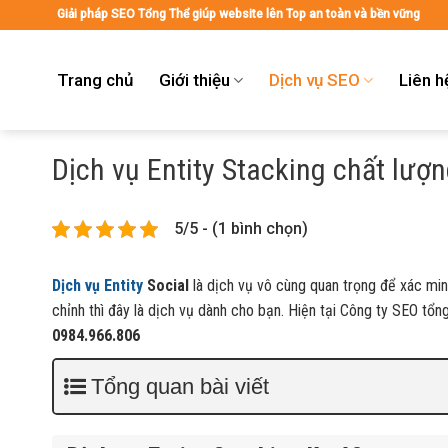
Skip
Giải pháp SEO Tổng Thể giúp website lên Top an toàn và bền vững
to
content
Trang chủ
Giới thiệu
Dịch vụ SEO
Liên h
Dịch vụ Entity Stacking chất lượ
5/5 - (1 bình chọn)
Dịch vụ Entity
Social
là dịch vụ vô cùng quan trọng để xác min
chỉnh thì đây là dịch vụ dành cho bạn. Hiện tại Công ty SEO tổn
0984.966.806
Tổng quan bài viết