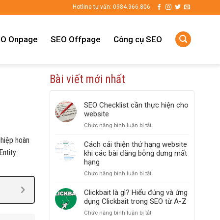
Hotline tư vấn: 0984.966.806
O Onpage
SEO Offpage
Công cụ SEO
Bài viết mới nhất
SEO Checklist cần thực hiện cho
website
Chức năng bình luận bị tắt
ở
SEO
ghiệp hoàn
Checklist
Cách cải thiện thứ hạng website
cần
ntity:
khi các bài đăng bỗng dưng mất
thực
hạng
hiện
Chức năng bình luận bị tắt
ở
cho
Cách
website
cải
Clickbait là gì? Hiểu đúng và ứng
thiện
dụng Clickbait trong SEO từ A-Z
thứ
Chức năng bình luận bị tắt
ở
hạng