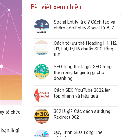
công
Web
Bài viết xem nhiều
cụ
Vitals
kiểm
tra
Social Entity là gì? Cách tạo và
liên
chăm sóc Entity Social từ A-Z
kết
gãy,
Broken
Cách tối ưu thẻ Heading H1, H2,
Link,
H3, H4,H5,H6 chuẩn SEO tổng
Link
thể
404
trong
website
SEO tổng thể là gì? SEO tổng
thể mang lại giá trị gì cho
doanh ng...
Cách SEO YouTube 2022 lên
top nhanh và hiệu quả
302 là gì? Các cách sử dụng
hay tổ chức
Redirect 302
bạn là gì
Quy Trình SEO Tổng Thể