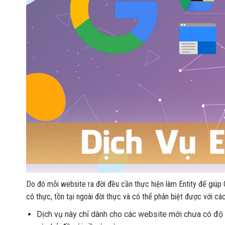
Do đó mỗi website ra đời đều cần thực hiện làm Entity để giúp
có thực, tồn tại ngoài đời thực và có thể phân biệt được với c
Dịch vụ này chỉ dành cho các website mới chưa có độ n