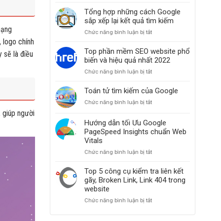
Clickbait
website
là
Tổng hợp những cách Google
khi
gì?
sắp xếp lại kết quả tìm kiếm
các
Hiểu
mạng
bài
Chức năng bình luận bị tắt
ở
đúng
đăng
 logo chính
Tổng
và
bỗng
hợp
Top phần mềm SEO website phổ
ứng
 sẽ là điều
dưng
những
biến và hiệu quả nhất 2022
dụng
mất
cách
Clickbait
hạng
Chức năng bình luận bị tắt
ở
Google
trong
Top
sắp
SEO
phần
Toán tử tìm kiếm của Google
xếp
từ
mềm
lại
A-
Chức năng bình luận bị tắt
ở
SEO
kết
Z
Toán
, giúp người
website
quả
tử
Hướng dẫn tối Ưu Google
phổ
tìm
tìm
PageSpeed Insights chuẩn Web
biến
kiếm
kiếm
và
Vitals
của
hiệu
Chức năng bình luận bị tắt
ở
Google
quả
Hướng
nhất
dẫn
Top 5 công cụ kiểm tra liên kết
2022
tối
gãy, Broken Link, Link 404 trong
Ưu
website
Google
Chức năng bình luận bị tắt
ở
PageSpeed
Top
Insights
5
chuẩn