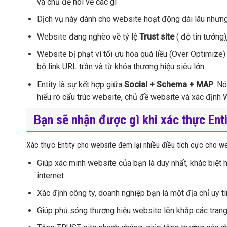
và chủ đề nói về các gì
Dịch vụ này dành cho website hoạt động dài lâu nhưn
Website đang nghèo về tỷ lệ
Trust site
( độ tin tưởng)
Website bị phạt vì tối ưu hóa quá liều (Over Optimize
bộ link URL trần và từ khóa thương hiệu siêu lớn.
Entity là sự kết hợp giữa
Social + Schema + MAP
. N
hiểu rõ cấu trúc website, chủ đề website và xác định W
Bạn sẽ nhận được gì khi xác thực Ent
Xác thực Entity cho website đem lại nhiều điều tích cực cho w
Giúp xác minh website của bạn là duy nhất, khác biệt h
internet
Xác định công ty, doanh nghiệp bạn là một địa chỉ uy 
Giúp phủ sóng thương hiệu website lên khắp các trang