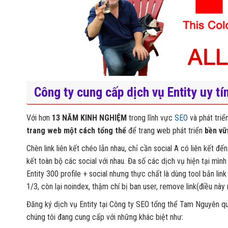
Công ty cung cấp dịch vụ Entity uy tí
Với hơn
13 NĂM KINH NGHIỆM
trong lĩnh vực
SEO
và phát triể
trang web một cách tổng thể
để trang web phát triển
bền vữ
Chèn link liên kết chéo lẫn nhau, chỉ cần social A có liên kết đế
kết toàn bộ các social với nhau. Đa số các dịch vụ hiện tại mình
Entity 300 profile + social nhưng thực chất là dùng tool bắn link
1/3, còn lại noindex, thậm chí bị ban user, remove link(điều này
Đăng ký dịch vụ Entity tại Công ty SEO tổng thể Tam Nguyên qu
chúng tôi đang cung cấp với những khác biệt như: