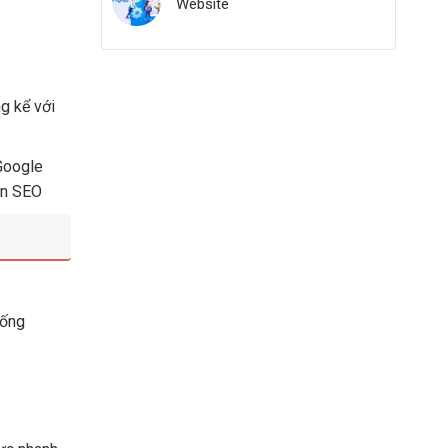
Website
g kể với
 Google
cần SEO
hống