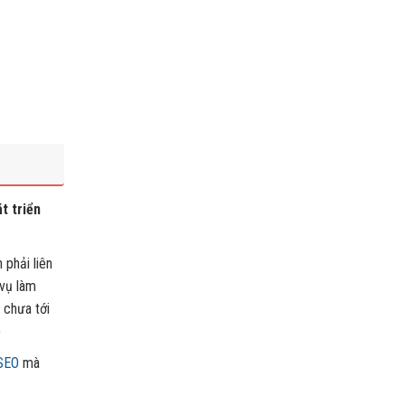
t triển
 phải liên
 vụ làm
x chưa tới
)
 SEO
mà