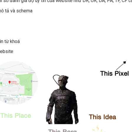
ỉ số đánh giá độ uy tín của website như DR, UR, DA, PA, TF, CF 
mô tả và schema
ìn từ khoá
ebsite