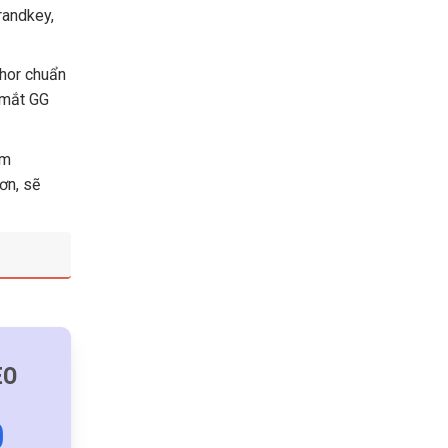
randkey,
thor chuẩn
g mắt GG
ẩm
ơn, sẽ
EO
0