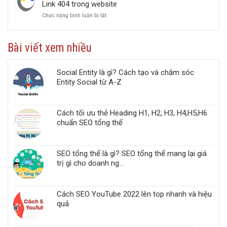
2022
Link 404 trong website
Ưu
Chức năng bình luận bị tắt
ở
Google
Top
PageSpeed
5
Insights
công
chuẩn
Bài viết xem nhiều
cụ
Web
kiểm
Vitals
tra
Social Entity là gì? Cách tạo và chăm sóc
liên
kết
Entity Social từ A-Z
gãy,
Broken
Link,
Cách tối ưu thẻ Heading H1, H2, H3, H4,H5,H6
Link
404
chuẩn SEO tổng thể
trong
website
SEO tổng thể là gì? SEO tổng thể mang lại giá
trị gì cho doanh ng...
Cách SEO YouTube 2022 lên top nhanh và hiệu
quả