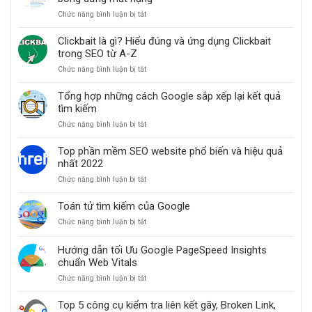
thực
hiện
Chức năng bình luận bị tắt
ở
cho
Cách
website
cải
Clickbait là gì? Hiểu đúng và ứng dụng Clickbait
thiện
trong SEO từ A-Z
thứ
Chức năng bình luận bị tắt
ở
hạng
Clickbait
website
là
khi
Tổng hợp những cách Google sắp xếp lại kết quả
gì?
các
tìm kiếm
Hiểu
bài
Chức năng bình luận bị tắt
ở
đúng
đăng
Tổng
và
bỗng
hợp
ứng
dưng
Top phần mềm SEO website phổ biến và hiệu quả
những
dụng
mất
nhất 2022
cách
Clickbait
hạng
Chức năng bình luận bị tắt
ở
Google
trong
Top
sắp
SEO
phần
xếp
từ
Toán tử tìm kiếm của Google
mềm
lại
A-
Chức năng bình luận bị tắt
ở
SEO
kết
Z
Toán
website
quả
tử
phổ
tìm
Hướng dẫn tối Ưu Google PageSpeed Insights
tìm
biến
kiếm
chuẩn Web Vitals
kiếm
và
của
Chức năng bình luận bị tắt
ở
hiệu
Google
Hướng
quả
dẫn
nhất
Top 5 công cụ kiểm tra liên kết gãy, Broken Link,
tối