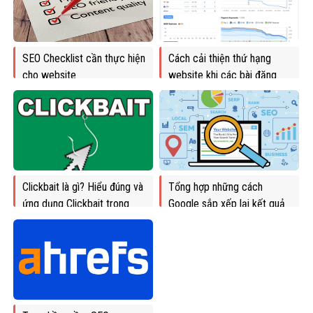
SEO Checklist cần thực hiện
Cách cải thiện thứ hạng
cho website
website khi các bài đăng
bỗng dưng mất hạng
Clickbait là gì? Hiểu đúng và
Tổng hợp những cách
ứng dụng Clickbait trong
Google sắp xếp lại kết quả
SEO từ A-Z
tìm kiếm