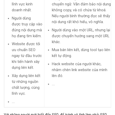
lĩnh vực kinh
chuyển ngữ. Vẫn đảm bảo nội dung
doanh nhất.
không copy, và có chứa từ khoá.
Nếu người bình thường đọc sẽ thấy
Người dùng
nội dung rất khó hiểu, vô nghĩa.
được truy cập vào
đúng nội dung mà
Người dùng vào một URL, nhưng lại
họ đang tìm kiếm.
được chuyển hướng sang một URL
khác.
Website được tối
ưu chuẩn SEO
Mua bán liên kết, dùng tool tạo liên
ngay từ đầu trước
kết tự động.
khi tiến hành xây
Hack website của người khác,
dựng liên kết.
nhằm chèn link website của mình
Xây dựng liên kết
lên đó.
từ những nguồn
….
chất lượng, cùng
lĩnh vực.
….
Với những người mới biết đến SEO, để tránh vô tình làm phải SEO