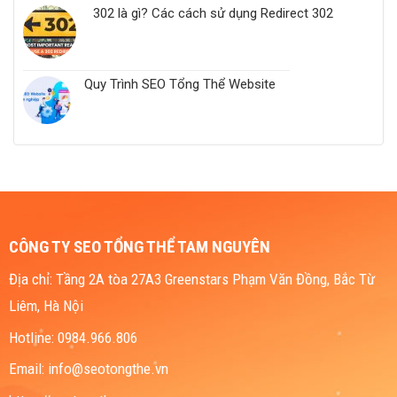
302 là gì? Các cách sử dụng Redirect 302
Quy Trình SEO Tổng Thể Website
CÔNG TY SEO TỔNG THỂ TAM NGUYÊN
Địa chỉ: Tầng 2A tòa 27A3 Greenstars Phạm Văn Đồng, Bắc Từ
Liêm, Hà Nội
Hotline: 0984.966.806
Email: info@seotongthe.vn