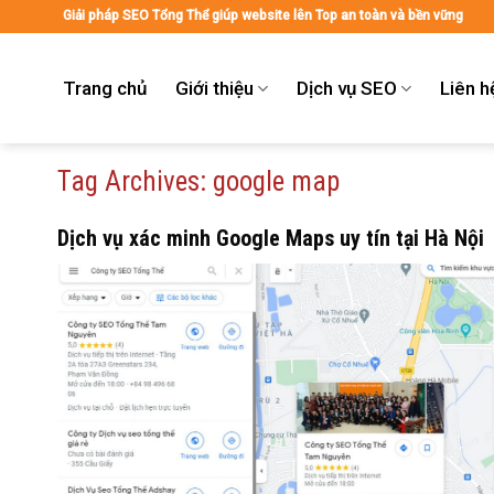
Skip
Giải pháp SEO Tổng Thể giúp website lên Top an toàn và bền vững
to
content
Trang chủ
Giới thiệu
Dịch vụ SEO
Liên h
Tag Archives:
google map
Dịch vụ xác minh Google Maps uy tín tại Hà Nội