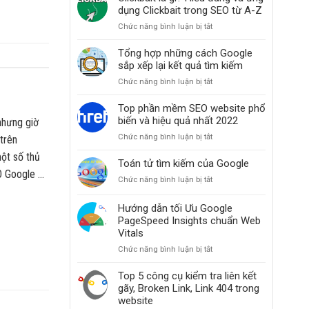
thiện
dụng Clickbait trong SEO từ A-Z
thứ
Chức năng bình luận bị tắt
ở
hạng
Clickbait
website
là
Tổng hợp những cách Google
khi
gì?
sắp xếp lại kết quả tìm kiếm
các
Hiểu
bài
Chức năng bình luận bị tắt
ở
đúng
đăng
Tổng
và
bỗng
hợp
Top phần mềm SEO website phổ
ứng
dưng
những
biến và hiệu quả nhất 2022
dụng
nhưng giờ
mất
cách
Clickbait
hạng
Chức năng bình luận bị tắt
ở
trên
Google
trong
Top
sắp
ột số thủ
SEO
phần
Toán tử tìm kiếm của Google
xếp
từ
mềm
O Google …
lại
A-
Chức năng bình luận bị tắt
ở
SEO
kết
Z
Toán
website
quả
tử
Hướng dẫn tối Ưu Google
phổ
tìm
tìm
PageSpeed Insights chuẩn Web
biến
kiếm
kiếm
và
Vitals
của
hiệu
Chức năng bình luận bị tắt
ở
Google
quả
Hướng
nhất
dẫn
Top 5 công cụ kiểm tra liên kết
2022
tối
gãy, Broken Link, Link 404 trong
Ưu
website
Google