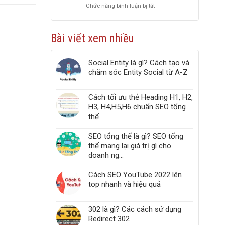
Chức năng bình luận bị tắt
ở
PageSpeed
Top
Insights
5
chuẩn
công
Web
Bài viết xem nhiều
cụ
Vitals
kiểm
tra
Social Entity là gì? Cách tạo và
liên
chăm sóc Entity Social từ A-Z
kết
gãy,
Broken
Cách tối ưu thẻ Heading H1, H2,
Link,
H3, H4,H5,H6 chuẩn SEO tổng
Link
thể
404
trong
website
SEO tổng thể là gì? SEO tổng
thể mang lại giá trị gì cho
doanh ng...
Cách SEO YouTube 2022 lên
top nhanh và hiệu quả
302 là gì? Các cách sử dụng
Redirect 302