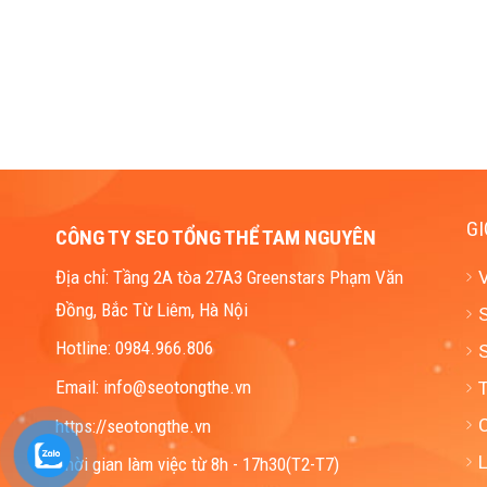
GI
CÔNG TY SEO TỔNG THỂ TAM NGUYÊN
Địa chỉ: Tầng 2A tòa 27A3 Greenstars Phạm Văn
Đồng, Bắc Từ Liêm, Hà Nội
S
Hotline: 0984.966.806
S
Email: info@seotongthe.vn
https://seotongthe.vn
L
Thời gian làm việc từ 8h - 17h30(T2-T7)