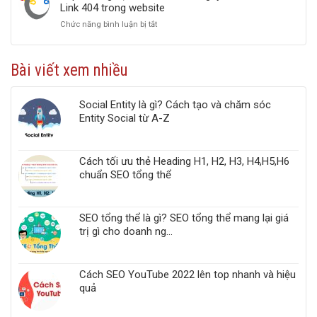
tối
Link 404 trong website
2022
Ưu
Chức năng bình luận bị tắt
ở
Google
Top
PageSpeed
5
Insights
công
chuẩn
Bài viết xem nhiều
cụ
Web
kiểm
Vitals
tra
Social Entity là gì? Cách tạo và chăm sóc
liên
Entity Social từ A-Z
kết
gãy,
Broken
Link,
Cách tối ưu thẻ Heading H1, H2, H3, H4,H5,H6
Link
chuẩn SEO tổng thể
404
trong
website
SEO tổng thể là gì? SEO tổng thể mang lại giá
trị gì cho doanh ng...
Cách SEO YouTube 2022 lên top nhanh và hiệu
quả