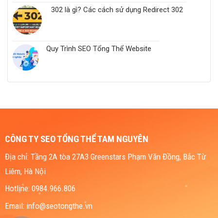
302 là gì? Các cách sử dụng Redirect 302
Quy Trình SEO Tổng Thể Website
CÔNG TY SEO TỔNG THỂ TAM NGUYÊN
Địa chỉ: Tầng 2A tòa 27A3 Greenstars Phạm Văn Đồng, Bắc Từ
Liêm, Hà Nội
Hotline: 0984.966.806
Email: info@seotongthe.vn