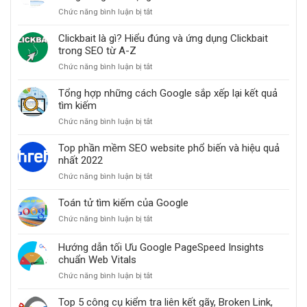
thực
Chức năng bình luận bị tắt
ở
hiện
Cách
cho
cải
Clickbait là gì? Hiểu đúng và ứng dụng Clickbait
website
thiện
trong SEO từ A-Z
thứ
Chức năng bình luận bị tắt
ở
hạng
Clickbait
website
là
Tổng hợp những cách Google sắp xếp lại kết quả
khi
gì?
tìm kiếm
các
Hiểu
bài
Chức năng bình luận bị tắt
ở
đúng
đăng
Tổng
và
bỗng
hợp
Top phần mềm SEO website phổ biến và hiệu quả
ứng
dưng
những
nhất 2022
dụng
mất
cách
Clickbait
hạng
Chức năng bình luận bị tắt
ở
Google
trong
Top
sắp
SEO
phần
Toán tử tìm kiếm của Google
xếp
từ
mềm
lại
A-
Chức năng bình luận bị tắt
ở
SEO
kết
Z
Toán
website
quả
tử
Hướng dẫn tối Ưu Google PageSpeed Insights
phổ
tìm
tìm
chuẩn Web Vitals
biến
kiếm
kiếm
và
Chức năng bình luận bị tắt
ở
của
hiệu
Hướng
Google
quả
dẫn
Top 5 công cụ kiểm tra liên kết gãy, Broken Link,
nhất