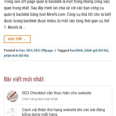
Trong seo off-page quản lý backlink là một trong những công việc
quan trọng nhất. Sau đây mình xin chia sẻ với các bạn công cụ
quản lý backlink bằng tool Ahrefs.com. Công cụ khá tốt cho ta biết
được lượng backlink được index, bị mất vào từng thời gian cụ thể
1. Ahrefs là …
ĐỌC TIẾP
→
Posted in
Học SEO
,
SEO Offpage
|
Tagged
backlink
,
đánh giá đối thủ
,
phân tích đối thủ
Bài viết mới nhất
SEO Checklist cần thực hiện cho website
Chức năng bình luận bị tắt
ở
SEO
Checklist
Cách cải thiện thứ hạng website khi các bài đăng
cần
bỗng dưng mất hạng