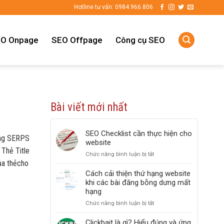
Hotline tư vấn: 0984.966.806
O Onpage
SEO Offpage
Công cụ SEO
Bài viết mới nhất
SEO Checklist cần thực hiện cho
ong SERPS
website
 Thẻ Title
Chức năng bình luận bị tắt
ở
ủa thẻcho
SEO
Checklist
Cách cải thiện thứ hạng website
cần
khi các bài đăng bỗng dưng mất
thực
hạng
hiện
Chức năng bình luận bị tắt
ở
cho
Cách
website
cải
Clickbait là gì? Hiểu đúng và ứng