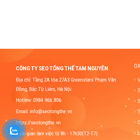
GI
CÔNG TY SEO TỔNG THỂ TAM NGUYÊN
Địa chỉ: Tầng 2A tòa 27A3 Greenstars Phạm Văn
Đồng, Bắc Từ Liêm, Hà Nội
S
Hotline: 0984.966.806
S
Email: info@seotongthe.vn
https://seotongthe.vn
L
Thời gian làm việc từ 8h - 17h30(T2-T7)