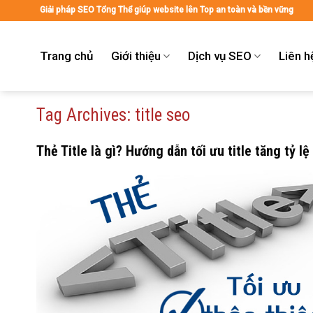
Skip
Giải pháp SEO Tổng Thể giúp website lên Top an toàn và bền vững
to
content
Trang chủ
Giới thiệu
Dịch vụ SEO
Liên h
Tag Archives:
title seo
Thẻ Title là gì? Hướng dẫn tối ưu title tăng tỷ l