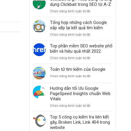
thiện
dụng Clickbait trong SEO từ A-Z
thứ
Chức năng bình luận bị tắt
ở
hạng
Clickbait
website
là
Tổng hợp những cách Google
khi
gì?
sắp xếp lại kết quả tìm kiếm
các
Hiểu
bài
Chức năng bình luận bị tắt
ở
đúng
đăng
Tổng
và
bỗng
hợp
Top phần mềm SEO website phổ
ứng
dưng
những
biến và hiệu quả nhất 2022
dụng
mất
cách
Clickbait
hạng
Chức năng bình luận bị tắt
ở
Google
trong
Top
sắp
SEO
phần
Toán tử tìm kiếm của Google
xếp
từ
mềm
lại
A-
Chức năng bình luận bị tắt
ở
SEO
kết
Z
Toán
website
quả
tử
Hướng dẫn tối Ưu Google
phổ
tìm
tìm
PageSpeed Insights chuẩn Web
biến
kiếm
kiếm
và
Vitals
của
hiệu
Chức năng bình luận bị tắt
ở
Google
quả
Hướng
nhất
dẫn
Top 5 công cụ kiểm tra liên kết
2022
tối
gãy, Broken Link, Link 404 trong
Ưu
website
Google