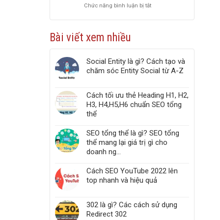
Chức năng bình luận bị tắt
ở
PageSpeed
Top
Insights
5
chuẩn
công
Web
Bài viết xem nhiều
cụ
Vitals
kiểm
tra
Social Entity là gì? Cách tạo và
liên
chăm sóc Entity Social từ A-Z
kết
gãy,
Broken
Cách tối ưu thẻ Heading H1, H2,
Link,
H3, H4,H5,H6 chuẩn SEO tổng
Link
thể
404
trong
website
SEO tổng thể là gì? SEO tổng
thể mang lại giá trị gì cho
doanh ng...
Cách SEO YouTube 2022 lên
top nhanh và hiệu quả
302 là gì? Các cách sử dụng
Redirect 302