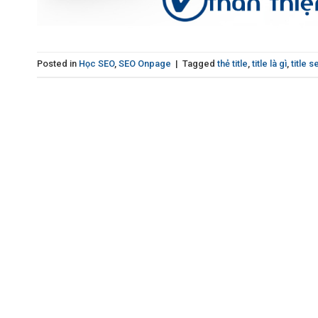
Posted in
Học SEO
,
SEO Onpage
|
Tagged
thẻ title
,
title là gì
,
title s