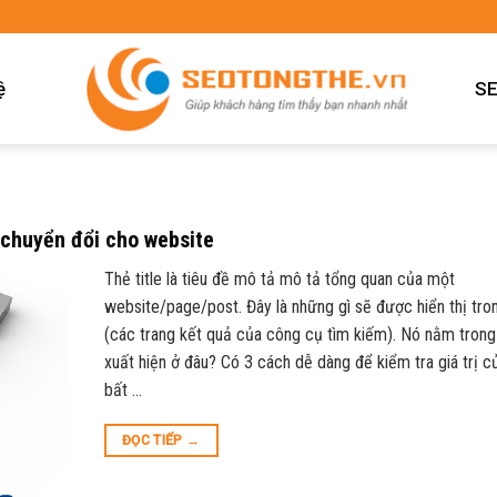
ệ
SE
ệ chuyển đổi cho website
Thẻ title là tiêu đề mô tả mô tả tổng quan của một
website/page/post. Đây là những gì sẽ được hiển thị tr
(các trang kết quả của công cụ tìm kiếm). Nó nằm trong
xuất hiện ở đâu? Có 3 cách dễ dàng để kiểm tra giá trị c
bất …
ĐỌC TIẾP
→