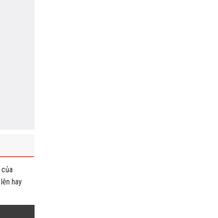
 của
 lên hay