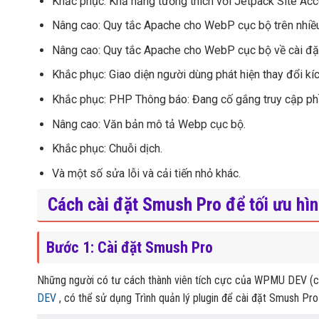
Khắc phục: Khả năng tương thích với Jetpack Site Acce
Nâng cao: Quy tắc Apache cho WebP cục bộ trên nhiều
Nâng cao: Quy tắc Apache cho WebP cục bộ về cài đặ
Khắc phục: Giao diện người dùng phát hiện thay đổi kíc
Khắc phục: PHP Thông báo: Đang cố gắng truy cập phần
Nâng cao: Văn bản mô tả Webp cục bộ.
Khắc phục: Chuỗi dịch.
Và một số sửa lỗi và cải tiến nhỏ khác.
Cách cài đặt Smush Pro để tối ưu hì
Bước 1: Cài đặt Smush Pro
Những người có tư cách thành viên tích cực của WPMU DEV (cầ
DEV
, có thể sử dụng Trình quản lý plugin để cài đặt Smush Pr