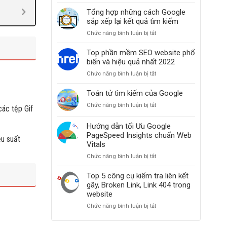
Clickbait
website
là
Tổng hợp những cách Google
khi
gì?
sắp xếp lại kết quả tìm kiếm
các
Hiểu
bài
Chức năng bình luận bị tắt
ở
đúng
đăng
Tổng
và
bỗng
hợp
Top phần mềm SEO website phổ
ứng
dưng
những
biến và hiệu quả nhất 2022
dụng
mất
cách
Clickbait
hạng
Chức năng bình luận bị tắt
ở
Google
trong
Top
sắp
SEO
phần
Toán tử tìm kiếm của Google
xếp
từ
mềm
lại
A-
Chức năng bình luận bị tắt
ở
các tệp Gif
SEO
kết
Z
Toán
website
quả
tử
Hướng dẫn tối Ưu Google
phổ
tìm
tìm
PageSpeed Insights chuẩn Web
biến
kiếm
ệu suất
kiếm
và
Vitals
của
hiệu
Chức năng bình luận bị tắt
ở
Google
quả
Hướng
nhất
dẫn
Top 5 công cụ kiểm tra liên kết
2022
tối
gãy, Broken Link, Link 404 trong
Ưu
website
Google
Chức năng bình luận bị tắt
ở
PageSpeed
Top
Insights
5
chuẩn