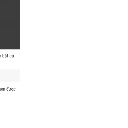
m bất cứ
quan được