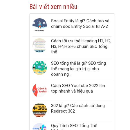
công
Web
Bài viết xem nhiều
cụ
Vitals
kiểm
tra
Social Entity là gì? Cách tạo và
liên
chăm sóc Entity Social từ A-Z
kết
gãy,
Broken
Cách tối ưu thẻ Heading H1, H2,
Link,
H3, H4,H5,H6 chuẩn SEO tổng
Link
thể
404
trong
website
SEO tổng thể là gì? SEO tổng
thể mang lại giá trị gì cho
doanh ng...
Cách SEO YouTube 2022 lên
top nhanh và hiệu quả
302 là gì? Các cách sử dụng
Redirect 302
Quy Trình SEO Tổng Thể