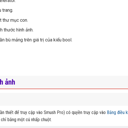
lerator.
 trang.
t thư mục con.
h thước hình ảnh.
 bù mảng trên giá trị của kiểu bool.
nh ảnh
n thiết để truy cập vào Smush Pro) có quyền truy cập vào
Bảng điều 
o chỉ bằng một cú nhấp chuột.