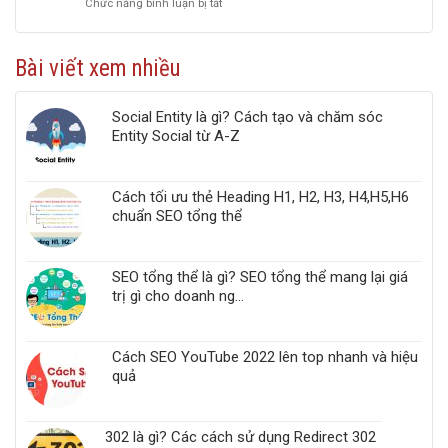
Chức năng bình luận bị tắt
ở
Google
Top
PageSpeed
5
Insights
công
chuẩn
Bài viết xem nhiều
cụ
Web
kiểm
Vitals
tra
Social Entity là gì? Cách tạo và chăm sóc
liên
Entity Social từ A-Z
kết
gãy,
Broken
Link,
Cách tối ưu thẻ Heading H1, H2, H3, H4,H5,H6
Link
chuẩn SEO tổng thể
404
trong
website
SEO tổng thể là gì? SEO tổng thể mang lại giá
trị gì cho doanh ng...
Cách SEO YouTube 2022 lên top nhanh và hiệu
quả
302 là gì? Các cách sử dụng Redirect 302