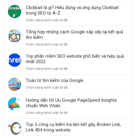
Cách
cho
cải
Clickbait là gì? Hiểu đúng và ứng dụng Clickbait
website
thiện
trong SEO từ A-Z
thứ
Chức năng bình luận bị tắt
ở
hạng
Clickbait
website
là
Tổng hợp những cách Google sắp xếp lại kết quả
khi
gì?
tìm kiếm
các
Hiểu
bài
Chức năng bình luận bị tắt
ở
đúng
đăng
Tổng
và
bỗng
hợp
Top phần mềm SEO website phổ biến và hiệu quả
ứng
dưng
những
nhất 2022
dụng
mất
cách
Clickbait
hạng
Chức năng bình luận bị tắt
ở
Google
trong
Top
sắp
SEO
phần
Toán tử tìm kiếm của Google
xếp
từ
mềm
lại
A-
Chức năng bình luận bị tắt
ở
SEO
kết
Z
Toán
website
quả
tử
Hướng dẫn tối Ưu Google PageSpeed Insights
phổ
tìm
tìm
chuẩn Web Vitals
biến
kiếm
kiếm
và
Chức năng bình luận bị tắt
ở
của
hiệu
Hướng
Google
quả
dẫn
Top 5 công cụ kiểm tra liên kết gãy, Broken Link,
nhất
tối
Link 404 trong website
2022
Ưu