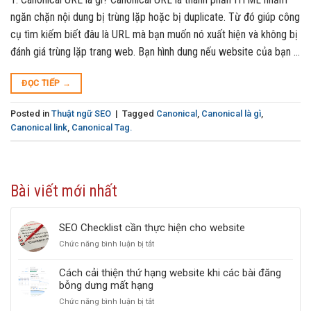
ngăn chặn nội dung bị trùng lặp hoặc bị duplicate. Từ đó giúp công
cụ tìm kiếm biết đâu là URL mà bạn muốn nó xuất hiện và không bị
đánh giá trùng lặp trang web. Bạn hình dung nếu website của bạn …
ĐỌC TIẾP
→
Posted in
Thuật ngữ SEO
|
Tagged
Canonical
,
Canonical là gì
,
Canonical link
,
Canonical Tag.
Bài viết mới nhất
SEO Checklist cần thực hiện cho website
Chức năng bình luận bị tắt
ở
SEO
Checklist
Cách cải thiện thứ hạng website khi các bài đăng
cần
bỗng dưng mất hạng
thực
Chức năng bình luận bị tắt
ở
hiện