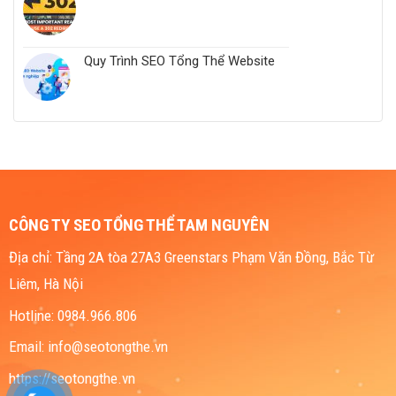
Quy Trình SEO Tổng Thể Website
CÔNG TY SEO TỔNG THỂ TAM NGUYÊN
Địa chỉ: Tầng 2A tòa 27A3 Greenstars Phạm Văn Đồng, Bắc Từ
Liêm, Hà Nội
Hotline: 0984.966.806
Email: info@seotongthe.vn
https://seotongthe.vn