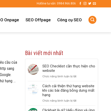
Hotline tư vấn: 0984.966.806
O Onpage
SEO Offpage
Công cụ SEO
Bài viết mới nhất
yêu cầu của
SEO Checklist cần thực hiện cho
http sang
website
 Google.
Chức năng bình luận bị tắt
ở
thứ hạng …
SEO
Checklist
Cách cải thiện thứ hạng website
cần
khi các bài đăng bỗng dưng mất
thực
hạng
hiện
Chức năng bình luận bị tắt
ở
cho
Cách
website
cải
Clickbait là gì? Hiểu đúng và ứng