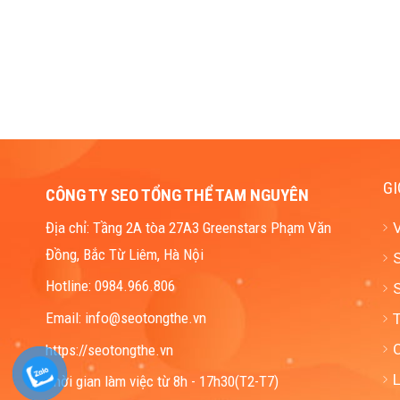
GI
CÔNG TY SEO TỔNG THỂ TAM NGUYÊN
Địa chỉ: Tầng 2A tòa 27A3 Greenstars Phạm Văn
Đồng, Bắc Từ Liêm, Hà Nội
S
Hotline: 0984.966.806
S
Email: info@seotongthe.vn
https://seotongthe.vn
L
Thời gian làm việc từ 8h - 17h30(T2-T7)