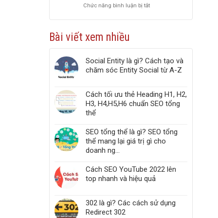
Chức năng bình luận bị tắt
ở
PageSpeed
Top
Insights
5
chuẩn
công
Web
Bài viết xem nhiều
cụ
Vitals
kiểm
tra
Social Entity là gì? Cách tạo và
liên
chăm sóc Entity Social từ A-Z
kết
gãy,
Broken
Cách tối ưu thẻ Heading H1, H2,
Link,
H3, H4,H5,H6 chuẩn SEO tổng
Link
thể
404
trong
website
SEO tổng thể là gì? SEO tổng
thể mang lại giá trị gì cho
doanh ng...
Cách SEO YouTube 2022 lên
top nhanh và hiệu quả
302 là gì? Các cách sử dụng
Redirect 302