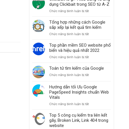
thiện
dụng Clickbait trong SEO từ A-Z
thứ
Chức năng bình luận bị tắt
ở
hạng
Clickbait
website
là
Tổng hợp những cách Google
khi
gì?
sắp xếp lại kết quả tìm kiếm
các
Hiểu
bài
Chức năng bình luận bị tắt
ở
đúng
đăng
Tổng
và
bỗng
hợp
Top phần mềm SEO website phổ
ứng
dưng
những
biến và hiệu quả nhất 2022
dụng
mất
cách
Clickbait
hạng
Chức năng bình luận bị tắt
ở
Google
trong
Top
sắp
SEO
phần
Toán tử tìm kiếm của Google
xếp
từ
mềm
lại
A-
Chức năng bình luận bị tắt
ở
SEO
kết
Z
Toán
website
quả
tử
Hướng dẫn tối Ưu Google
phổ
tìm
tìm
PageSpeed Insights chuẩn Web
biến
kiếm
kiếm
và
Vitals
của
hiệu
Chức năng bình luận bị tắt
ở
Google
quả
Hướng
nhất
dẫn
Top 5 công cụ kiểm tra liên kết
2022
tối
gãy, Broken Link, Link 404 trong
Ưu
website
Google