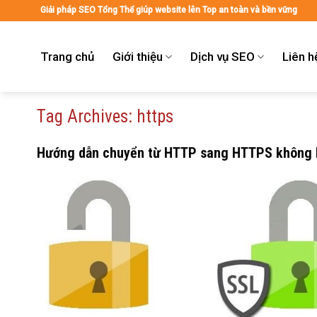
Skip
Giải pháp SEO Tổng Thể giúp website lên Top an toàn và bền vững
to
content
Trang chủ
Giới thiệu
Dịch vụ SEO
Liên h
Tag Archives:
https
Hướng dẫn chuyển từ HTTP sang HTTPS không b