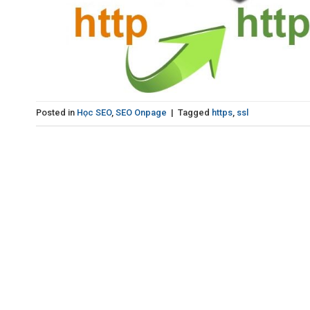
Posted in
Học SEO
,
SEO Onpage
|
Tagged
https
,
ssl