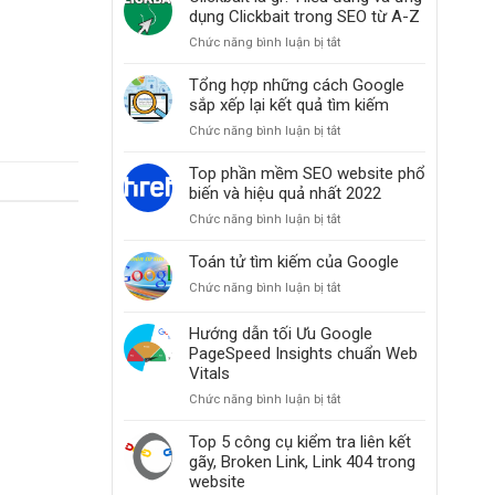
thiện
dụng Clickbait trong SEO từ A-Z
thứ
Chức năng bình luận bị tắt
ở
hạng
Clickbait
website
là
Tổng hợp những cách Google
khi
gì?
sắp xếp lại kết quả tìm kiếm
các
Hiểu
bài
Chức năng bình luận bị tắt
ở
đúng
đăng
Tổng
và
bỗng
hợp
Top phần mềm SEO website phổ
ứng
dưng
những
biến và hiệu quả nhất 2022
dụng
mất
cách
Clickbait
hạng
Chức năng bình luận bị tắt
ở
Google
trong
Top
sắp
SEO
phần
Toán tử tìm kiếm của Google
xếp
từ
mềm
lại
A-
Chức năng bình luận bị tắt
ở
SEO
kết
Z
Toán
website
quả
tử
Hướng dẫn tối Ưu Google
phổ
tìm
tìm
PageSpeed Insights chuẩn Web
biến
kiếm
kiếm
và
Vitals
của
hiệu
Chức năng bình luận bị tắt
ở
Google
quả
Hướng
nhất
dẫn
Top 5 công cụ kiểm tra liên kết
2022
tối
gãy, Broken Link, Link 404 trong
Ưu
website
Google