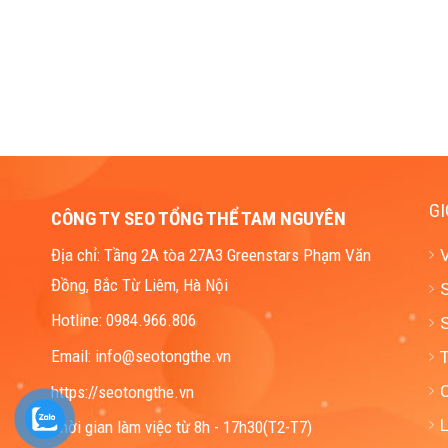
GI
CÔNG TY SEO TỔNG THỂ TAM NGUYÊN
Địa chỉ: Tầng 2A tòa 27A3 Greenstars Phạm Văn
Đồng, Bắc Từ Liêm, Hà Nội
S
Hotline: 0984.966.806
S
Email: info@seotongthe.vn
https://seotongthe.vn
L
Thời gian làm việc từ 8h - 17h30(T2-T7)