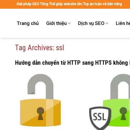
Skip
Giải pháp SEO Tổng Thể giúp website lên Top an toàn và bền vững
to
content
Trang chủ
Giới thiệu
Dịch vụ SEO
Liên h
Tag Archives:
ssl
Hướng dẫn chuyển từ HTTP sang HTTPS không b