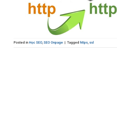
Posted in
Học SEO
,
SEO Onpage
|
Tagged
https
,
ssl