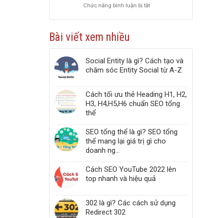
Chức năng bình luận bị tắt
ở
PageSpeed
Top
Insights
5
chuẩn
công
Web
Bài viết xem nhiều
cụ
Vitals
kiểm
tra
Social Entity là gì? Cách tạo và
liên
chăm sóc Entity Social từ A-Z
kết
gãy,
Broken
Cách tối ưu thẻ Heading H1, H2,
Link,
H3, H4,H5,H6 chuẩn SEO tổng
Link
thể
404
trong
website
SEO tổng thể là gì? SEO tổng
thể mang lại giá trị gì cho
doanh ng...
Cách SEO YouTube 2022 lên
top nhanh và hiệu quả
302 là gì? Các cách sử dụng
Redirect 302