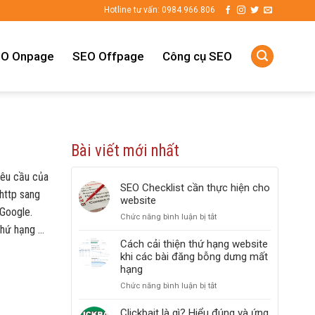
Hotline tư vấn: 0984.966.806
O Onpage
SEO Offpage
Công cụ SEO
Bài viết mới nhất
yêu cầu của
SEO Checklist cần thực hiện cho
http sang
website
 Google.
Chức năng bình luận bị tắt
ở
thứ hạng …
SEO
Checklist
Cách cải thiện thứ hạng website
cần
khi các bài đăng bỗng dưng mất
thực
hạng
hiện
Chức năng bình luận bị tắt
ở
cho
Cách
website
cải
Clickbait là gì? Hiểu đúng và ứng