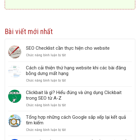
Bài viết mới nhất
SEO Checklist cần thực hiện cho website
Chức năng bình luận bị tắt
ở
SEO
Checklist
Cách cải thiện thứ hạng website khi các bài đăng
cần
bỗng dưng mất hạng
thực
hiện
Chức năng bình luận bị tắt
ở
cho
Cách
website
cải
Clickbait là gì? Hiểu đúng và ứng dụng Clickbait
thiện
trong SEO từ A-Z
thứ
Chức năng bình luận bị tắt
ở
hạng
Clickbait
website
là
khi
Tổng hợp những cách Google sắp xếp lại kết quả
gì?
các
tìm kiếm
Hiểu
bài
Chức năng bình luận bị tắt
ở
đúng
đăng
Tổng
và
bỗng
hợp