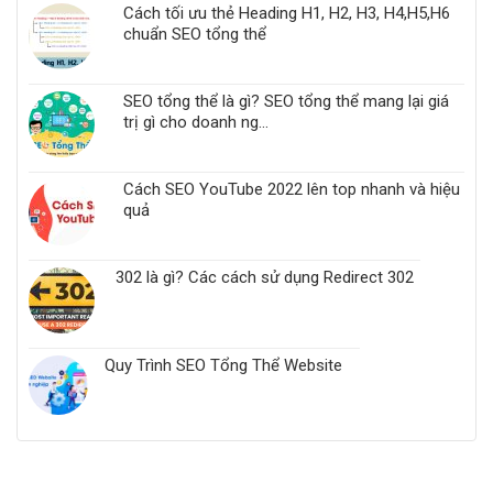
Cách tối ưu thẻ Heading H1, H2, H3, H4,H5,H6
Link
404
chuẩn SEO tổng thể
trong
website
SEO tổng thể là gì? SEO tổng thể mang lại giá
trị gì cho doanh ng...
Cách SEO YouTube 2022 lên top nhanh và hiệu
quả
302 là gì? Các cách sử dụng Redirect 302
Quy Trình SEO Tổng Thể Website