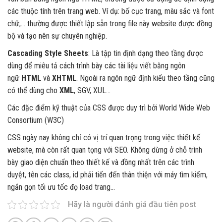
các thuộc tính trên trang web. Ví dụ: bố cục trang, màu sắc và font
chữ,… thường được thiết lập sẵn trong file này website được đồng
bộ và tạo nên sự chuyên nghiệp.
Cascading Style Sheets
: Là tập tin định dạng theo tầng được
dùng để miêu tả cách trình bày các tài liệu viết bằng ngôn
ngữ
HTML
và
XHTML
. Ngoài ra ngôn ngữ định kiểu theo tầng cũng
có thể dùng cho
XML
, SGV, XUL…
Các đặc điểm kỹ thuật của CSS được duy trì bởi World Wide Web
Consortium (W3C)
CSS ngày nay không chỉ có vị trí quan trọng trong việc thiết kế
website, mà còn rất quan tọng với SEO. Không dừng ở chỗ trình
bày giao diện chuẩn theo thiết kế và đồng nhất trên các trình
duyệt, tên các class, id phải tiến đến thân thiện với máy tìm kiếm,
ngắn gọn tối ưu tốc đọ load trang…
Hãy là người đánh giá đầu tiên post