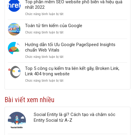
ứng
dưng
Top phần mềm SEO website phổ biến và hiệu quả
những
dụng
mất
nhất 2022
cách
Clickbait
hạng
Chức năng bình luận bị tắt
ở
Google
trong
Top
sắp
SEO
phần
xếp
từ
Toán tử tìm kiếm của Google
mềm
lại
A-
Chức năng bình luận bị tắt
ở
SEO
kết
Z
Toán
website
quả
tử
phổ
tìm
Hướng dẫn tối Ưu Google PageSpeed Insights
tìm
biến
kiếm
chuẩn Web Vitals
kiếm
và
của
Chức năng bình luận bị tắt
ở
hiệu
Google
Hướng
quả
dẫn
nhất
Top 5 công cụ kiểm tra liên kết gãy, Broken Link,
tối
2022
Link 404 trong website
Ưu
Chức năng bình luận bị tắt
ở
Google
Top
PageSpeed
5
Insights
công
chuẩn
Bài viết xem nhiều
cụ
Web
kiểm
Vitals
tra
Social Entity là gì? Cách tạo và chăm sóc
liên
kết
Entity Social từ A-Z
gãy,
Broken
Link,