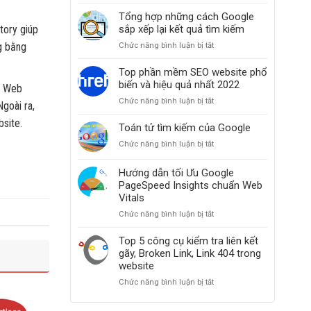
Clickbait
website
là
Tổng hợp những cách Google
khi
gì?
tory giúp
sắp xếp lại kết quả tìm kiếm
các
Hiểu
bài
g bằng
Chức năng bình luận bị tắt
ở
đúng
đăng
Tổng
và
bỗng
hợp
Top phần mềm SEO website phổ
ứng
dưng
những
biến và hiệu quả nhất 2022
dụng
ác Web
mất
cách
Clickbait
hạng
Chức năng bình luận bị tắt
ở
goài ra,
Google
trong
Top
sắp
SEO
site.
phần
Toán tử tìm kiếm của Google
xếp
từ
mềm
lại
A-
Chức năng bình luận bị tắt
ở
SEO
kết
Z
Toán
website
quả
tử
Hướng dẫn tối Ưu Google
phổ
tìm
tìm
PageSpeed Insights chuẩn Web
biến
kiếm
kiếm
và
Vitals
của
hiệu
Chức năng bình luận bị tắt
ở
Google
quả
Hướng
nhất
dẫn
Top 5 công cụ kiểm tra liên kết
2022
tối
gãy, Broken Link, Link 404 trong
Ưu
website
Google
Chức năng bình luận bị tắt
ở
PageSpeed
Top
Insights
5
chuẩn