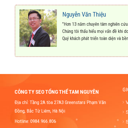
Nguyễn Văn Thiệu
"Hơn 13 năm chuyên tâm nghiên cứu t
Chúng tôi thấu hiểu mọi vấn đề khi d
Quý khách phát triển toàn diện và bề
GI
CÔNG TY SEO TỔNG THỂ TAM NGUYÊN
Địa chỉ: Tầng 2A tòa 27A3 Greenstars Phạm Văn
Đồng, Bắc Từ Liêm, Hà Nội
S
Hotline: 0984.966.806
S