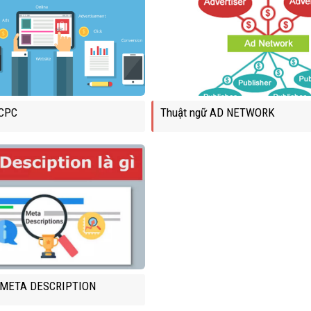
 CPC
Thuật ngữ AD NETWORK
 META DESCRIPTION