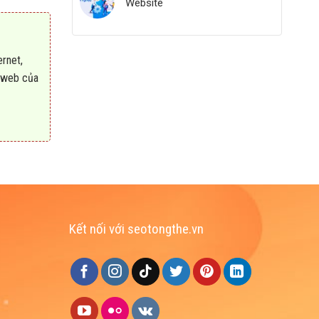
Website
ernet,
g web của
Kết nối với seotongthe.vn