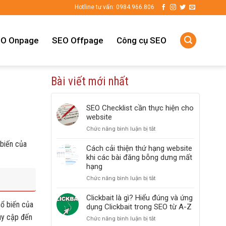
Hotline tư vấn: 0984.966.806
O Onpage
SEO Offpage
Công cụ SEO
Bài viết mới nhất
SEO Checklist cần thực hiện cho
website
Chức năng bình luận bị tắt
ở
SEO
 biến của
Checklist
Cách cải thiện thứ hạng website
cần
khi các bài đăng bỗng dưng mất
thực
hạng
hiện
Chức năng bình luận bị tắt
ở
cho
Cách
website
cải
Clickbait là gì? Hiểu đúng và ứng
hổ biến của
thiện
dụng Clickbait trong SEO từ A-Z
thứ
uy cập đến
Chức năng bình luận bị tắt
ở
hạng