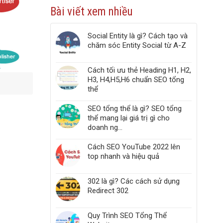
công
Web
Bài viết xem nhiều
cụ
Vitals
kiểm
tra
Social Entity là gì? Cách tạo và
liên
chăm sóc Entity Social từ A-Z
kết
gãy,
Broken
Cách tối ưu thẻ Heading H1, H2,
Link,
H3, H4,H5,H6 chuẩn SEO tổng
Link
thể
404
trong
website
SEO tổng thể là gì? SEO tổng
thể mang lại giá trị gì cho
doanh ng...
Cách SEO YouTube 2022 lên
top nhanh và hiệu quả
302 là gì? Các cách sử dụng
Redirect 302
Quy Trình SEO Tổng Thể