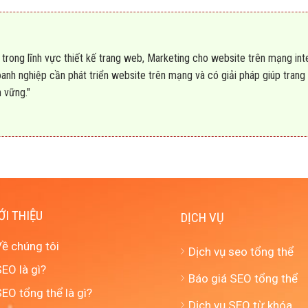
rong lĩnh vực thiết kế trang web, Marketing cho website trên mạng int
oanh nghiệp cần phát triển website trên mạng và có giải pháp giúp tran
n vững."
ỚI THIỆU
DỊCH VỤ
Về chúng tôi
Dịch vụ seo tổng thể
EO là gì?
Báo giá SEO tổng thể
EO tổng thể là gì?
Dịch vụ SEO từ khóa