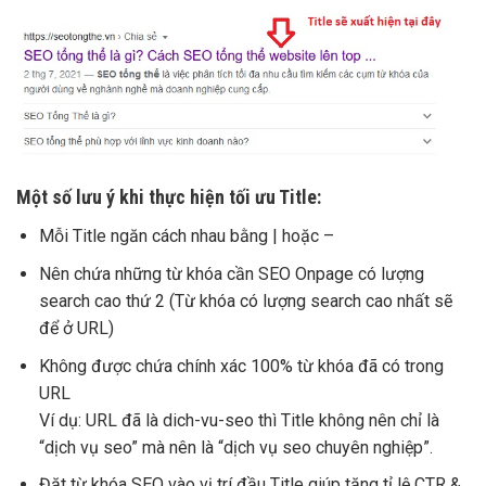
Một số lưu ý khi thực hiện tối ưu Title:
Mỗi Title ngăn cách nhau bằng | hoặc –
Nên chứa những từ khóa cần SEO Onpage có lượng
search cao thứ 2 (Từ khóa có lượng search cao nhất sẽ
để ở URL)
Không được chứa chính xác 100% từ khóa đã có trong
URL
Ví dụ: URL đã là dich-vu-seo thì Title không nên chỉ là
“dịch vụ seo” mà nên là “dịch vụ seo chuyên nghiệp”.
Đặt từ khóa SEO vào vị trí đầu Title giúp tăng tỉ lệ CTR &