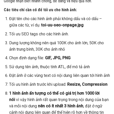
Google nhận biết nhanh chóng, dễ dàng và hiệu quả hơn.
Các tiêu chí cần có để tối ưu cho hình ảnh:
Đặt tên cho các hình ảnh phải không dấu và có dấu –
giữa các từ, ví dụ:
toi-uu-seo-onpage.jpg
Tối ưu SEO tags cho các hình ảnh.
Dung lượng không nên quá 100K cho ảnh lớn, 50K cho
ảnh trung bình, 30K cho ảnh nhỏ
Chọn định dạng file:
GIF, JPG, PNG
Sử dụng tên ảnh, thuộc tính ATL, để mô tả ảnh
Đặt ảnh ở các vùng text có nội dung liên quan tới hình ảnh
Tối ưu hình ảnh trước khi upload:
Resize, Compression
1 hình ảnh ấn tượng có thể có giá trị hơn 1000 lời
nói
vì vậy hình ảnh rất quan trọng trong nội dung của bạn
và mỗi nội dung
nên có ít nhất 3 hình ảnh
, đặt ở ngữ
cảnh nội dung liên quan để thể hiện rõ hơn về thông tin