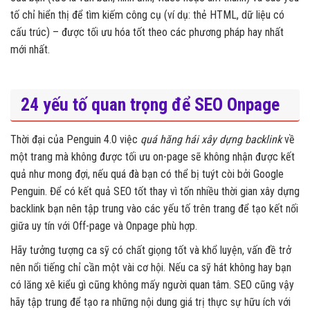
tố chỉ hiển thị để tìm kiếm công cụ (ví dụ: thẻ HTML, dữ liệu có
cấu trúc) – được tối ưu hóa tốt theo các phương pháp hay nhất
mới nhất.
24 yếu tố quan trọng để SEO Onpage
Thời đại của Penguin 4.0 việc
quá hăng hái xây dựng backlink
về
một trang mà không được tối ưu on-page sẽ không nhận được kết
quả như mong đợi, nếu quá đà bạn có thể bị tuýt còi bởi Google
Penguin. Để có kết quả SEO tốt thay vì tốn nhiều thời gian xây dựng
backlink bạn nên tập trung vào các yếu tố trên trang để tạo kết nối
giữa uy tín với Off-page và Onpage phù hợp.
Hãy tưởng tượng ca sỹ có chất giọng tốt và khổ luyện, vấn đề trở
nên nổi tiếng chỉ cần một vài cơ hội. Nếu ca sỹ hát không hay bạn
có lăng xê kiểu gì cũng không mấy người quan tâm. SEO cũng vậy
hãy tập trung để tạo ra những nội dung giá trị thực sự hữu ích với