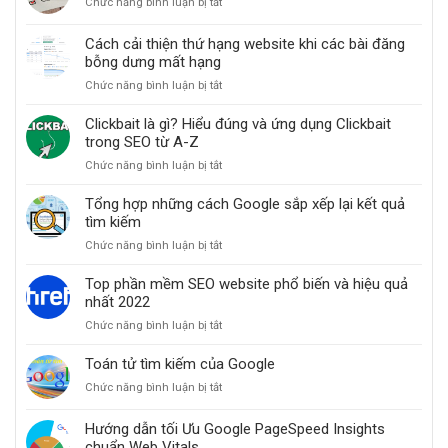
Chức năng bình luận bị tắt
ở
SEO
Checklist
Cách cải thiện thứ hạng website khi các bài đăng
cần
bỗng dưng mất hạng
thực
Chức năng bình luận bị tắt
ở
hiện
Cách
cho
cải
Clickbait là gì? Hiểu đúng và ứng dụng Clickbait
website
thiện
trong SEO từ A-Z
thứ
Chức năng bình luận bị tắt
ở
hạng
Clickbait
website
là
Tổng hợp những cách Google sắp xếp lại kết quả
khi
gì?
tìm kiếm
các
Hiểu
bài
Chức năng bình luận bị tắt
ở
đúng
đăng
Tổng
và
bỗng
hợp
Top phần mềm SEO website phổ biến và hiệu quả
ứng
dưng
những
nhất 2022
dụng
mất
cách
Clickbait
hạng
Chức năng bình luận bị tắt
ở
Google
trong
Top
sắp
SEO
phần
Toán tử tìm kiếm của Google
xếp
từ
mềm
lại
A-
Chức năng bình luận bị tắt
ở
SEO
kết
Z
Toán
website
quả
tử
Hướng dẫn tối Ưu Google PageSpeed Insights
phổ
tìm
tìm
chuẩn Web Vitals
biến