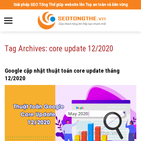
Skip
Giải pháp SEO Tổng Thể giúp website lên Top an toàn và bền vững
to
content
Tag Archives:
core update 12/2020
Google cập nhật thuật toán core update tháng
12/2020