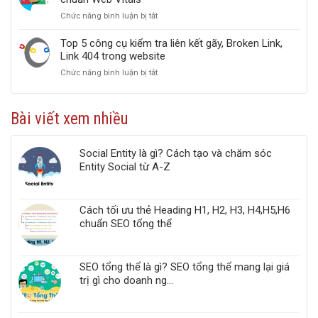
kiếm
kiếm
và
Chức năng bình luận bị tắt
ở
của
hiệu
Hướng
Google
quả
dẫn
Top 5 công cụ kiểm tra liên kết gãy, Broken Link,
nhất
tối
Link 404 trong website
2022
Ưu
Chức năng bình luận bị tắt
ở
Google
Top
PageSpeed
5
Insights
công
chuẩn
Bài viết xem nhiều
cụ
Web
kiểm
Vitals
tra
Social Entity là gì? Cách tạo và chăm sóc
liên
Entity Social từ A-Z
kết
gãy,
Broken
Link,
Cách tối ưu thẻ Heading H1, H2, H3, H4,H5,H6
Link
chuẩn SEO tổng thể
404
trong
website
SEO tổng thể là gì? SEO tổng thể mang lại giá
trị gì cho doanh ng...