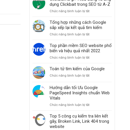
thiện
dụng Clickbait trong SEO từ A-Z
thứ
Chức năng bình luận bị tắt
ở
hạng
Clickbait
website
là
Tổng hợp những cách Google
khi
gì?
sắp xếp lại kết quả tìm kiếm
các
Hiểu
bài
Chức năng bình luận bị tắt
ở
đúng
đăng
Tổng
và
bỗng
hợp
Top phần mềm SEO website phổ
ứng
dưng
những
biến và hiệu quả nhất 2022
dụng
mất
cách
Clickbait
hạng
Chức năng bình luận bị tắt
ở
Google
trong
Top
sắp
SEO
phần
Toán tử tìm kiếm của Google
xếp
từ
mềm
lại
A-
Chức năng bình luận bị tắt
ở
SEO
kết
Z
Toán
website
quả
tử
Hướng dẫn tối Ưu Google
phổ
tìm
tìm
PageSpeed Insights chuẩn Web
biến
kiếm
kiếm
và
Vitals
của
hiệu
Chức năng bình luận bị tắt
ở
Google
quả
Hướng
nhất
dẫn
Top 5 công cụ kiểm tra liên kết
2022
tối
gãy, Broken Link, Link 404 trong
Ưu
website
Google