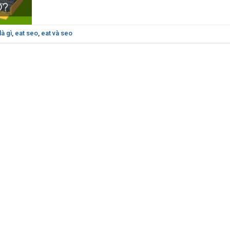
là gì
,
eat seo
,
eat và seo