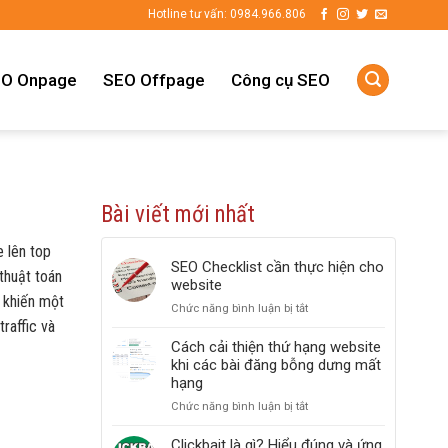
Hotline tư vấn: 0984.966.806
O Onpage
SEO Offpage
Công cụ SEO
Bài viết mới nhất
 lên top
SEO Checklist cần thực hiện cho
thuật toán
website
 khiến một
Chức năng bình luận bị tắt
ở
raffic và
SEO
Checklist
Cách cải thiện thứ hạng website
cần
khi các bài đăng bỗng dưng mất
thực
hạng
hiện
Chức năng bình luận bị tắt
ở
cho
Cách
website
cải
Clickbait là gì? Hiểu đúng và ứng