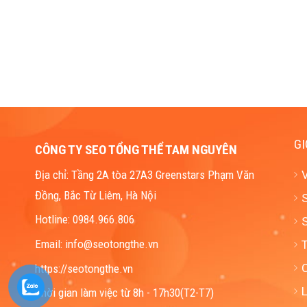
GI
CÔNG TY SEO TỔNG THỂ TAM NGUYÊN
Địa chỉ: Tầng 2A tòa 27A3 Greenstars Phạm Văn
Đồng, Bắc Từ Liêm, Hà Nội
S
Hotline: 0984.966.806
S
Email: info@seotongthe.vn
https://seotongthe.vn
L
Thời gian làm việc từ 8h - 17h30(T2-T7)