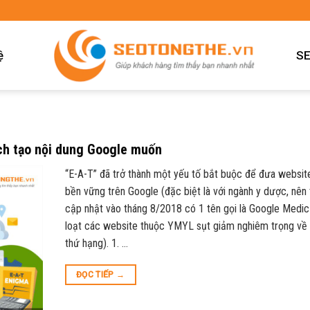
ệ
SE
ách tạo nội dung Google muốn
“E-A-T” đã trở thành một yếu tố bắt buộc để đưa website
bền vững trên Google (đặc biệt là với ngành y dược, nên 
cập nhật vào tháng 8/2018 có 1 tên gọi là Google Medic
loạt các website thuộc YMYL sụt giảm nghiêm trọng về t
thứ hạng). 1. …
ĐỌC TIẾP
→