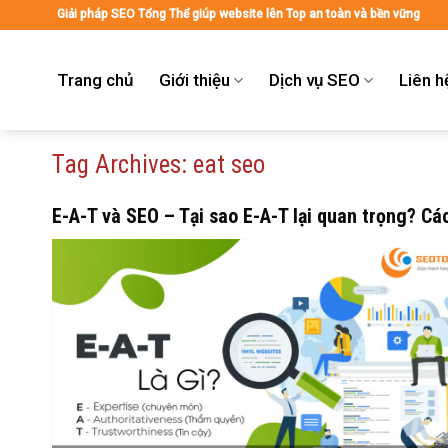
Skip
Giải pháp SEO Tổng Thể giúp website lên Top an toàn và bền vững
to
content
Trang chủ
Giới thiệu
Dịch vụ SEO
Liên h
Tag Archives:
eat seo
E-A-T và SEO – Tại sao E-A-T lại quan trọng? C